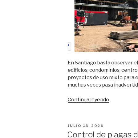
En Santiago basta observar e
edificios, condominios, centro
proyectos de uso mixto para 
muchas veces pasa inadvertid
Continua leyendo
“Proyectos
de
basura
en
POSTED
JULIO 13, 2026
Santiago,
ON
Control de plagas d
cumplir