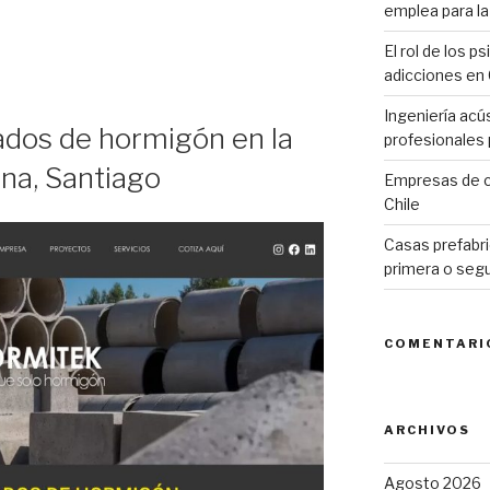
emplea para la 
as
El rol de los p
adicciones en 
Ingeniería acú
ados de hormigón en la
profesionales p
na, Santiago
Empresas de c
Chile
Casas prefabri
primera o seg
COMENTARI
ARCHIVOS
Agosto 2026