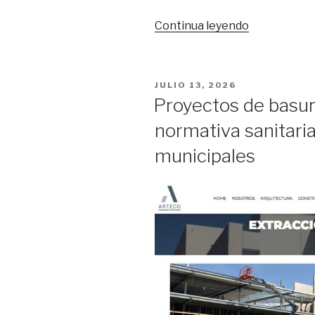
Continua leyendo
“Qué
es
el
examen
POSTED
JULIO 13, 2026
de
ON
Proyectos de basura
campo
normativa sanitari
visual
Goldman
municipales
y
dónde
hacerlo
en
Santiago”