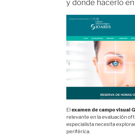
y dónde hacerlo en
la
Región
Metropolita
Santiago”
El
examen de campo visual 
relevante en la evaluación of
especialista necesita explora
periférica.