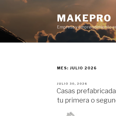
Ir
al
MAKEPRO
contenido
Empresa y emprendimiento en
MES: JULIO 2026
POSTED
JULIO 30, 2026
ON
Casas prefabricada
tu primera o segun