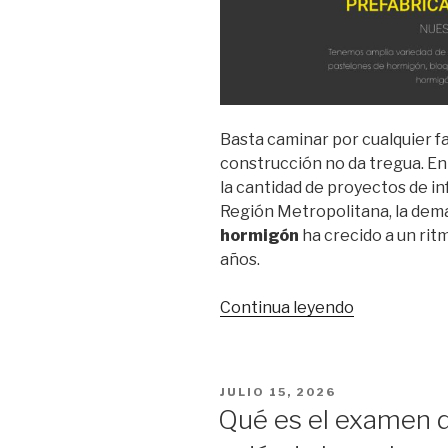
Basta caminar por cualquier fa
construcción no da tregua. En
la cantidad de proyectos de i
Región Metropolitana, la de
hormigón
ha crecido a un ri
años.
Continua leyendo
“Venta
de
prefabricad
de
POSTED
JULIO 15, 2026
hormigón
ON
Qué es el examen 
en