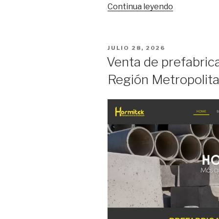
Continua leyendo
“Casas
prefabricad
en
Chile,
POSTED
JULIO 28, 2026
opciones
ON
Venta de prefabric
par
Región Metropolita
tu
primera
o
segunds
vivivenda”