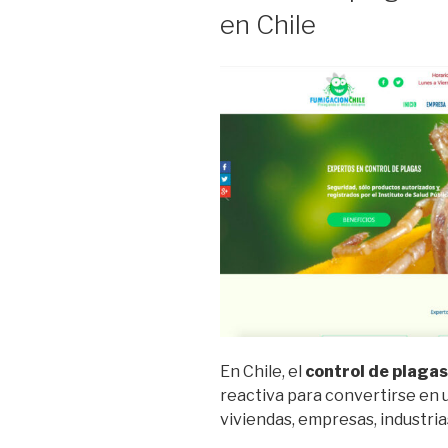
en Chile
la
normativa
sanitaria
y
obtener
aprobacion
municipales
En Chile, el
control de plagas
reactiva para convertirse en
viviendas, empresas, industri