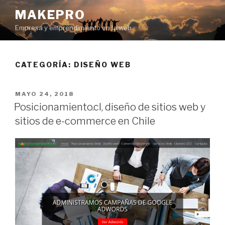
Ir
MAKEPRO
al
Empresa y emprendimiento en la web
contenido
CATEGORÍA: DISEÑO WEB
POSTED
MAYO 24, 2018
ON
Posicionamiento.cl, diseño de sitios web y
sitios de e-commerce en Chile