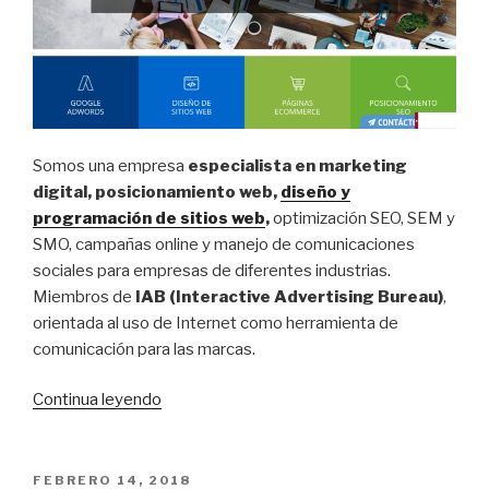
Somos una empresa
especialista en marketing
digital, posicionamiento web,
diseño y
programación de sitios web
,
optimización SEO, SEM y
SMO, campañas online y manejo de comunicaciones
sociales para empresas de diferentes industrias.
Miembros de
IAB (Interactive Advertising Bureau)
,
orientada al uso de Internet como herramienta de
comunicación para las marcas.
Continua leyendo
“Posicionamiento.cl,
diseño
de
sitios
POSTED
FEBRERO 14, 2018