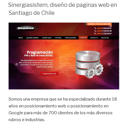
ON
web
Sinergiasistem, diseño de paginas web en
y
Santiago de Chile
sitios
de
e-
commerce
en
Chile”
Somos una empresa que se ha especializado durante 18
años en posicionamiento web o posicionamiento en
Google para más de 700 clientes de los más diversos
rubros e industrias.