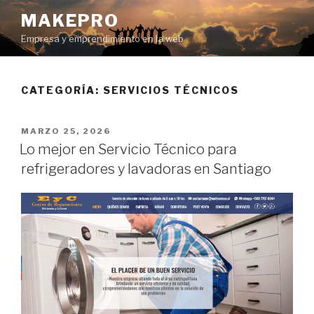
Ir
MAKEPRO
al
Empresa y emprendimiento en la web
contenido
CATEGORÍA: SERVICIOS TÉCNICOS
POSTED
MARZO 25, 2026
ON
Lo mejor en Servicio Técnico para
refrigeradores y lavadoras en Santiago