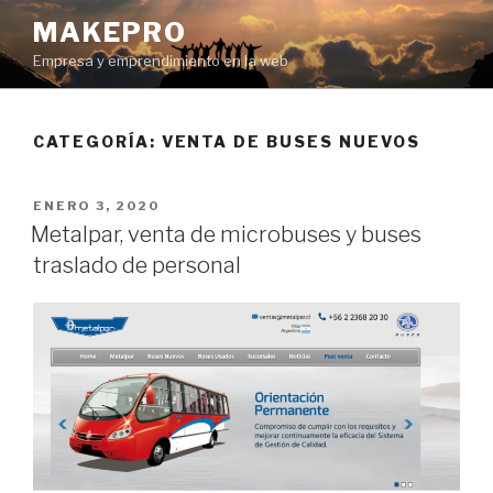
Ir
MAKEPRO
al
Empresa y emprendimiento en la web
contenido
CATEGORÍA: VENTA DE BUSES NUEVOS
POSTED
ENERO 3, 2020
ON
Metalpar, venta de microbuses y buses
traslado de personal