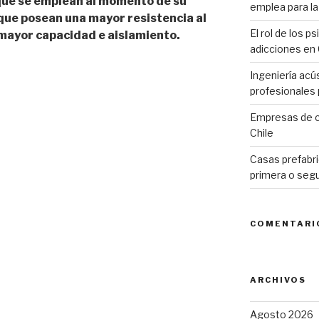
que se emplean al momento de su
emplea para la 
 que posean una mayor resistencia al
El rol de los p
mayor capacidad e aislamiento.
adicciones en 
Ingeniería acú
profesionales p
Empresas de c
Chile
Casas prefabri
primera o seg
COMENTARI
ARCHIVOS
Agosto 2026