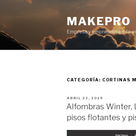
Ir
al
MAKEPRO
contenido
Empresa y emprendimiento en
CATEGORÍA: CORTINAS 
POSTED
ABRIL 22, 2019
ON
Alfombras Winter, L
pisos flotantes y p