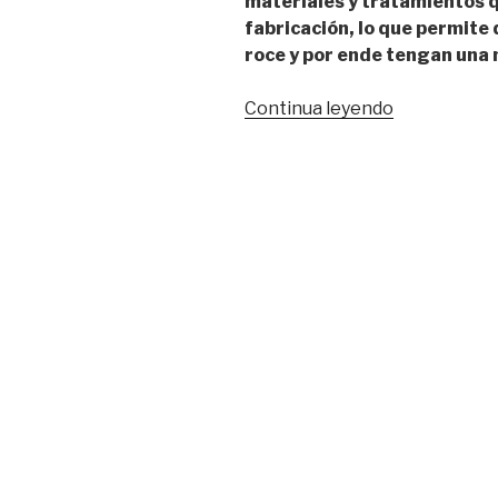
materiales y tratamientos 
fabricación, lo que permite
roce y por ende tengan una 
Continua leyendo
“Alfombras
Winter,
Líder
en
Pisos
Vinílicos,
pisos
flotantes
y
pisos
de
madera
en
Chile”