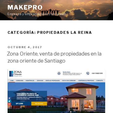
Ir
MAKEPRO
al
Empresa y emprendimiento en la web
contenido
CATEGORÍA: PROPIEDADES LA REINA
POSTED
OCTUBRE 4, 2017
ON
Zona Oriente, venta de propiedades en la
zona oriente de Santiago