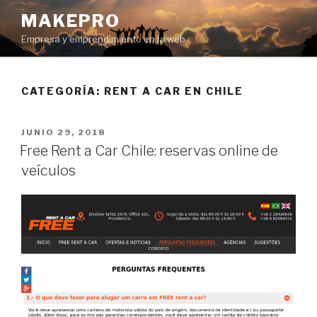
Ir
MAKEPRO
al
Empresa y emprendimiento en la web
contenido
CATEGORÍA: RENT A CAR EN CHILE
POSTED
JUNIO 29, 2018
ON
Free Rent a Car Chile: reservas online de
veículos