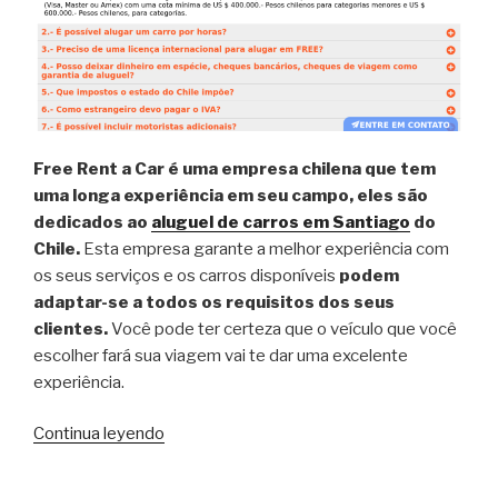
Free Rent a Car é uma empresa chilena que tem
uma longa experiência em seu campo, eles são
dedicados ao
aluguel de carros em Santiago
do
Chile.
Esta empresa garante a melhor experiência com
os seus serviços e os carros disponíveis
podem
adaptar-se a todos os requisitos dos seus
clientes.
Você pode ter certeza que o veículo que você
escolher fará sua viagem vai te dar uma excelente
experiência.
Continua leyendo
“Free
Rent
a