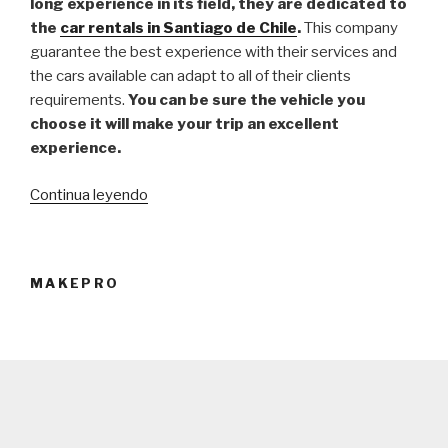
long experience in its field, they are dedicated to
the
car rentals in Santiago de Chile
.
This company
guarantee the best experience with their services and
the cars available can adapt to all of their clients
requirements.
You can be sure the vehicle you
choose it will make your trip an excellent
experience.
Continua leyendo
“Free
Rent
a
Car:
MAKEPRO
online
reservations
of
vehicles”