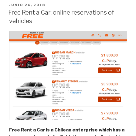
Car
POSTED
JUNIO 26, 2018
ON
Chile:
Free Rent a Car: online reservations of
reservas
vehicles
online
de
veículos”
Free Rent a Car is a Chilean enterprise which has a