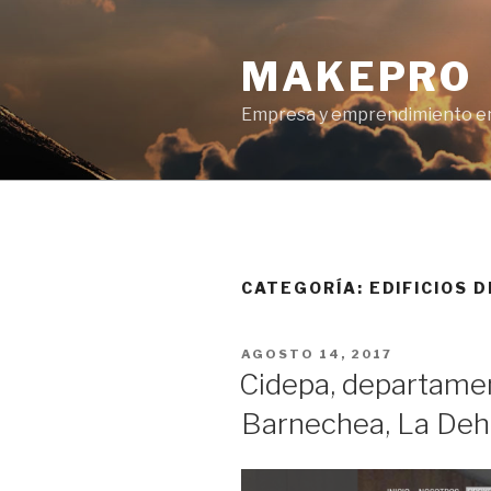
Ir
al
MAKEPRO
contenido
Empresa y emprendimiento en
CATEGORÍA: EDIFICIOS
POSTED
AGOSTO 14, 2017
ON
Cidepa, departame
Barnechea, La Deh