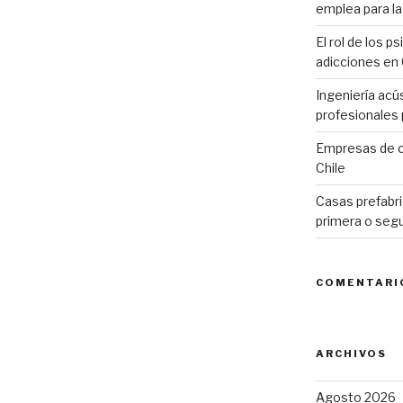
emplea para la 
El rol de los p
tos
adicciones en 
Ingeniería acú
profesionales p
Empresas de c
Chile
Casas prefabri
primera o seg
COMENTARI
ARCHIVOS
Agosto 2026