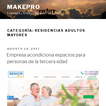
Ir
MAKEPRO
al
Empresa y emprendimiento en la web
contenido
CATEGORÍA: RESIDENCIAS ADULTOS
MAYORES
POSTED
AGOSTO 14, 2017
ON
Empresa acondiciona espacios para
personas de la tercera edad