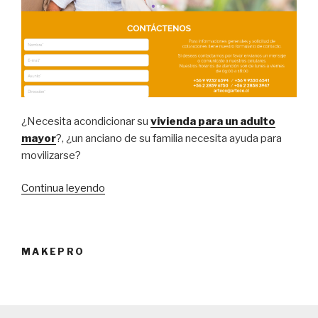
¿Necesita acondicionar su
vivienda para un adulto
mayor
?, ¿un anciano de su familia necesita ayuda para
movilizarse?
Continua leyendo
“Empresa
acondiciona
espacios
para
MAKEPRO
personas
de
la
tercera