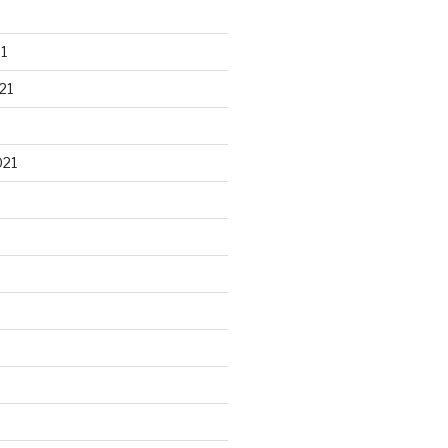
1
21
021