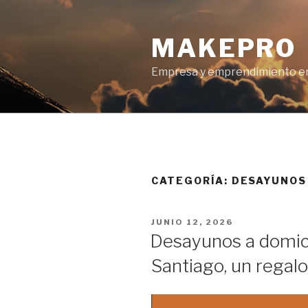
Ir
al
MAKEPRO
contenido
Empresa y emprendimiento en
CATEGORÍA: DESAYUNOS
POSTED
JUNIO 12, 2026
ON
Desayunos a domicil
Santiago, un regalo