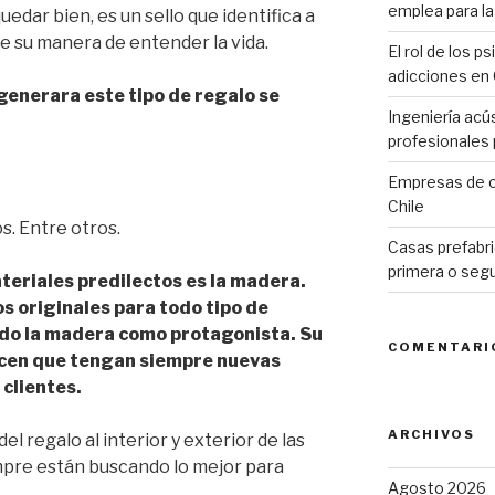
emplea para la 
edar bien, es un sello que identifica a
e su manera de entender la vida.
El rol de los p
adicciones en 
generara este tipo de regalo se
Ingeniería acú
profesionales p
Empresas de c
Chile
s. Entre otros.
Casas prefabri
primera o seg
teriales predilectos es la madera.
s originales para todo tipo de
ndo la madera como protagonista. Su
COMENTARI
hacen que tengan siempre nuevas
 clientes.
ARCHIVOS
l regalo al interior y exterior de las
mpre están buscando lo mejor para
Agosto 2026