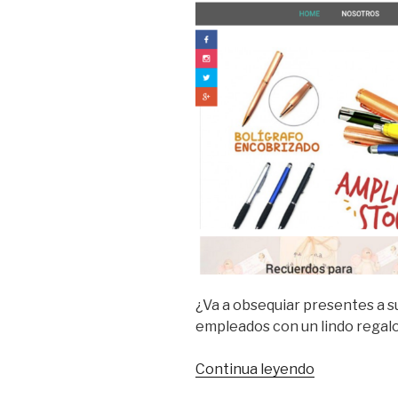
¿Va a obsequiar presentes a su
empleados con un lindo regal
Continua leyendo
“Meicy
Regalos