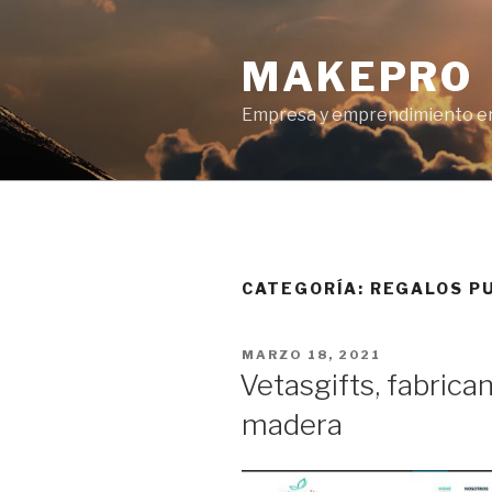
Ir
al
MAKEPRO
contenido
Empresa y emprendimiento en
CATEGORÍA: REGALOS PU
POSTED
MARZO 18, 2021
ON
Vetasgifts, fabrica
madera