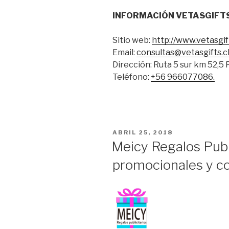
INFORMACIÓN VETASGIFT
Sitio web:
http://www.vetasgift
Email:
consultas@vetasgifts.c
Dirección: Ruta 5 sur km 52,5 
Teléfono:
+56 966077086.
POSTED
ABRIL 25, 2018
ON
Meicy Regalos Publi
promocionales y co