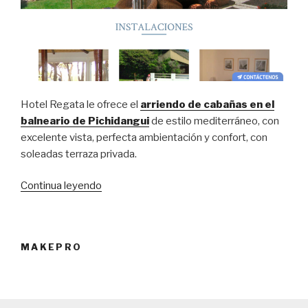
Hotel Regata le ofrece el
arriendo de
cabañas en el
balneario de Pichidangui
de estilo mediterráneo, con
excelente vista, perfecta ambientación y confort, con
soleadas terraza privada.
Continua leyendo
“Hotel
Regata,
alojamiento
y
MAKEPRO
arriendo
de
cabañas
en