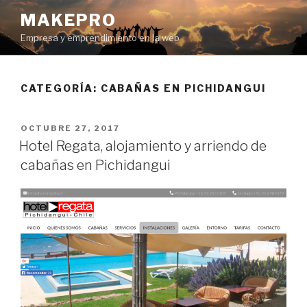
Ir
MAKEPRO
al
Empresa y emprendimiento en la web
contenido
CATEGORÍA: CABAÑAS EN PICHIDANGUI
POSTED
OCTUBRE 27, 2017
ON
Hotel Regata, alojamiento y arriendo de
cabañas en Pichidangui