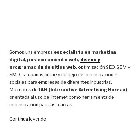
Somos una empresa
especialista en marketing
digital, posicionamiento web,
diseño y
programación de sitios web
,
optimización SEO, SEM y
SMO, campañas online y manejo de comunicaciones
sociales para empresas de diferentes industrias.
Miembros de
IAB (Interactive Advertising Bureau)
,
orientada al uso de Internet como herramienta de
comunicación para las marcas.
Continua leyendo
“Posicionamiento.cl,
diseño
de