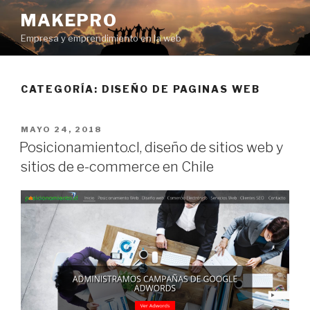
Ir
MAKEPRO
al
Empresa y emprendimiento en la web
contenido
CATEGORÍA: DISEÑO DE PAGINAS WEB
POSTED
MAYO 24, 2018
ON
Posicionamiento.cl, diseño de sitios web y
sitios de e-commerce en Chile