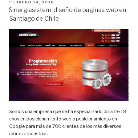
sitios
POSTED
FEBRERO 14, 2018
ON
web
Sinergiasistem, diseño de paginas web en
y
Santiago de Chile
sitios
de
e-
commerce
en
Chile”
Somos una empresa que se ha especializado durante 18
años en posicionamiento web o posicionamiento en
Google para más de 700 clientes de los más diversos
rubros e industrias.