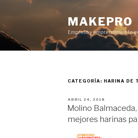
Ir
al
MAKEPRO
contenido
Empresa y emprendimiento en
CATEGORÍA: HARINA DE 
POSTED
ABRIL 24, 2018
ON
Molino Balmaceda,
mejores harinas pa