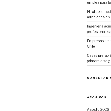
emplea para la 
El rol de los p
adicciones en 
o
Ingeniería acú
profesionales p
Empresas de c
Chile
Casas prefabri
primera o seg
COMENTARI
ARCHIVOS
Agosto 2026