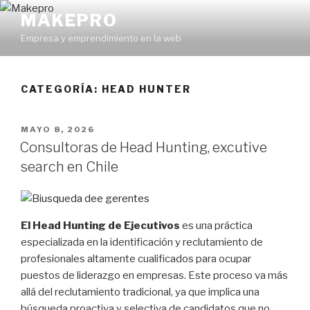
Ir
MAKEPRO
al
Empresa y emprendimiento en la web
contenido
CATEGORÍA: HEAD HUNTER
POSTED
MAYO 8, 2026
ON
Consultoras de Head Hunting, excutive
search en Chile
El Head Hunting de Ejecutivos
es una práctica
especializada en la identificación y reclutamiento de
profesionales altamente cualificados para ocupar
puestos de liderazgo en empresas. Este proceso va más
allá del reclutamiento tradicional, ya que implica una
búsqueda proactiva y selectiva de candidatos que no