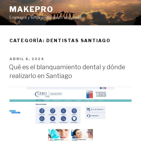
Ir
MAKEPRO
al
Empresa y emprendimiento en la web
contenido
CATEGORÍA: DENTISTAS SANTIAGO
POSTED
ABRIL 6, 2024
ON
Qué es el blanquamiento dental y dónde
realizarlo en Santiago