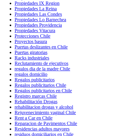
Propiedades IX Region
Propiedades La Reina
Propiedades Las Condes
Propiedades Lo Barnechea
Propiedades Providencia
Propiedades Vitacura
Protecciones Chile
Proyectos basura
Puertas deslizantes en Chile
Puertas giratorias
Racks industriales
Reclutamiento de ejecutivos
regalos dia de la madre Chile
regalos domicilio
Regalos publicitarios
Regalos publicitarios Chile
Regalos publicitarios en Chile
Registro marcas Chile
Rehabilitación Drogas
rehabilitacion drogas y alcohol
Rejuvenecimiento vaginal Chile
Rent a Car en Chile
Reparacion de Pavimentos Chile
Residencias adultos mayores
residuos domiciliarios en Chile