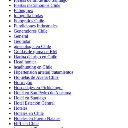
Fiestas de fin de año Santiago
Fiestas matrimonios Chile
Fitting pex
fotografia bodas
Fotógrafos Chile
Fundiciones Industriales
Generadores Chile
General
Georadar
ginecologia en Chile
Gradas de goma en RM
Harina de trigo en Chile
Head hunter
headhunting en Chile
Hipertension arterial tratamientos
Hojuelas de Avena Chile
Hormigón
Hospedajes en Pichidangui
Hotel en San Pedro de Atacama
Hotel en Santiago
Hotel Estación Central
Hoteles
Hoteles en Chile
Hoteles en Puerto Natales
HPL en Chile