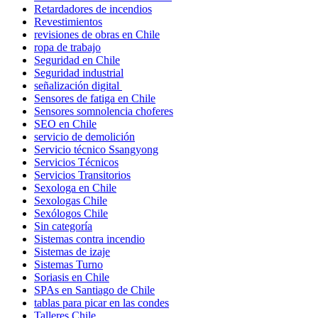
Retardadores de incendios
Revestimientos
revisiones de obras en Chile
ropa de trabajo
Seguridad en Chile
Seguridad industrial
señalización digital
Sensores de fatiga en Chile
Sensores somnolencia choferes
SEO en Chile
servicio de demolición
Servicio técnico Ssangyong
Servicios Técnicos
Servicios Transitorios
Sexologa en Chile
Sexologas Chile
Sexólogos Chile
Sin categoría
Sistemas contra incendio
Sistemas de izaje
Sistemas Turno
Soriasis en Chile
SPAs en Santiago de Chile
tablas para picar en las condes
Talleres Chile