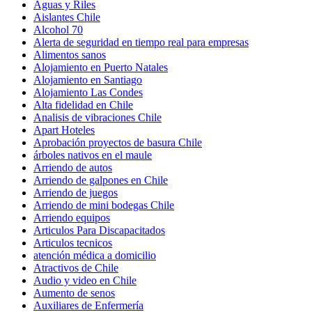
Aguas y Riles
Aislantes Chile
Alcohol 70
Alerta de seguridad en tiempo real para empresas
Alimentos sanos
Alojamiento en Puerto Natales
Alojamiento en Santiago
Alojamiento Las Condes
Alta fidelidad en Chile
Analisis de vibraciones Chile
Apart Hoteles
Aprobación proyectos de basura Chile
árboles nativos en el maule
Arriendo de autos
Arriendo de galpones en Chile
Arriendo de juegos
Arriendo de mini bodegas Chile
Arriendo equipos
Articulos Para Discapacitados
Articulos tecnicos
atención médica a domicilio
Atractivos de Chile
Audio y video en Chile
Aumento de senos
Auxiliares de Enfermería