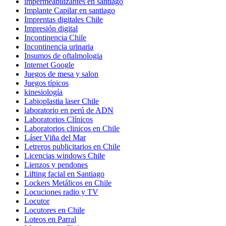
impermeabilizantes en santiago
Implante Capilar en santiago
Imprentas digitales Chile
Impresión digital
Incontinencia Chile
Incontinencia urinaria
Insumos de oftalmologia
Internet Google
Juegos de mesa y salon
Juegos típicos
kinesiología
Labioplastia laser Chile
laboratorio en perú de ADN
Laboratorios Clínicos
Laboratorios clinicos en Chile
Láser Viña del Mar
Letreros publicitarios en Chile
Licencias windows Chile
Lienzos y pendones
Lifting facial en Santiago
Lockers Metálicos en Chile
Locuciones radio y TV
Locutor
Locutores en Chile
Loteos en Parral