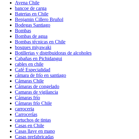
Avena Chile
bancoe de carga
Baterias en Chile
Benjamin Cillero Bruñol
Bodegas Santiago
Bombas
Bombas de agua
Bombas técnicas en Chile
bosques miyawaki
Botillerias y distribuidoras de alcoholes
Cabañas en Pichidangui
cables en chile
Café Especialidad
cámara de frío en santiago
Cámaras Chile
Cámaras de congelado
Camaras de vigilancia
Cámaras frío
Cámaras frío Chile
carroceria
Carrocerías
cartuchos de tintas
Casas en Chile
Casas llave en mano
Casas prefabricadas