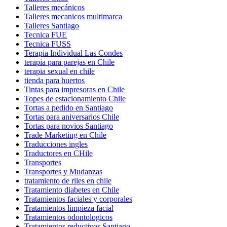
Talleres mecánicos
Talleres mecanicos multimarca
Talleres Santiago
Tecnica FUE
Tecnica FUSS
Terapia Individual Las Condes
terapia para parejas en Chile
terapia sexual en chile
tienda para huertos
Tintas para impresoras en Chile
Topes de estacionamiento Chile
Tortas a pedido en Santiago
Tortas para aniversarios Chile
Tortas para novios Santiago
Trade Marketing en Chile
Traducciones ingles
Traductores en CHile
Transportes
Transportes y Mudanzas
tratamiento de riles en chile
Tratamiento diabetes en Chile
Tratamientos faciales y corporales
Tratamientos limpieza facial
Tratamientos odontologicos
Tratamientos reductivos Santiago