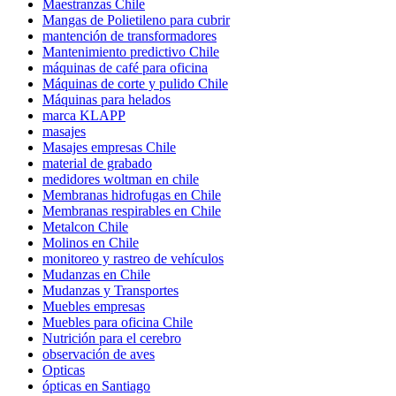
Maestranzas Chile
Mangas de Polietileno para cubrir
mantención de transformadores
Mantenimiento predictivo Chile
máquinas de café para oficina
Máquinas de corte y pulido Chile
Máquinas para helados
marca KLAPP
masajes
Masajes empresas Chile
material de grabado
medidores woltman en chile
Membranas hidrofugas en Chile
Membranas respirables en Chile
Metalcon Chile
Molinos en Chile
monitoreo y rastreo de vehículos
Mudanzas en Chile
Mudanzas y Transportes
Muebles empresas
Muebles para oficina Chile
Nutrición para el cerebro
observación de aves
Opticas
ópticas en Santiago