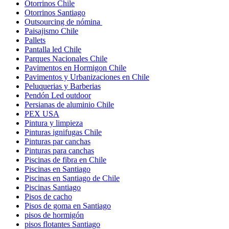
Otorrinos Chile
Otorrinos Santiago
Outsourcing de nómina
Paisajismo Chile
Pallets
Pantalla led Chile
Parques Nacionales Chile
Pavimentos en Hormigon Chile
Pavimentos y Urbanizaciones en Chile
Peluquerias y Barberias
Pendón Led outdoor
Persianas de aluminio Chile
PEX USA
Pintura y limpieza
Pinturas ignifugas Chile
Pinturas par canchas
Pinturas para canchas
Piscinas de fibra en Chile
Piscinas en Santiago
Piscinas en Santiago de Chile
Piscinas Santiago
Pisos de cacho
Pisos de goma en Santiago
pisos de hormigón
pisos flotantes Santiago