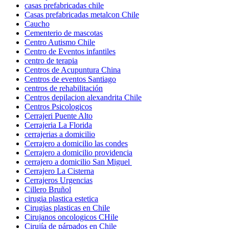
casas prefabricadas chile
Casas prefabricadas metalcon Chile
Caucho
Cementerio de mascotas
Centro Autismo Chile
Centro de Eventos infantiles
centro de terapia
Centros de Acupuntura China
Centros de eventos Santiago
centros de rehabilitación
Centros depilacion alexandrita Chile
Centros Psicologicos
Cerrajeri Puente Alto
Cerrajeria La Florida
cerrajerias a domicilio
Cerrajero a domicilio las condes
Cerrajero a domicilio providencia
cerrajero a domicilio San Miguel
Cerrajero La Cisterna
Cerrajeros Urgencias
Cillero Bruñol
cirugia plastica estetica
Cirugias plasticas en Chile
Cirujanos oncologicos CHile
Cirujía de párpados en Chile