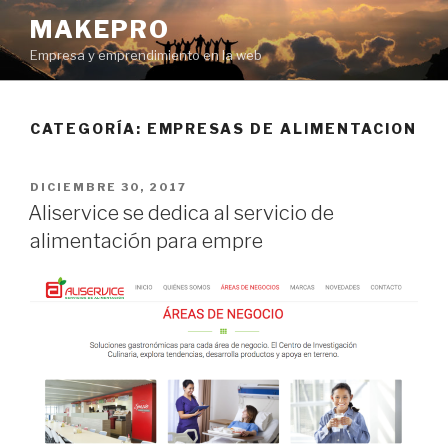
Ir
MAKEPRO
al
Empresa y emprendimiento en la web
contenido
CATEGORÍA: EMPRESAS DE ALIMENTACION
POSTED
DICIEMBRE 30, 2017
ON
Aliservice se dedica al servicio de
alimentación para empre