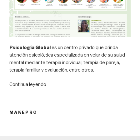
Psicología Global
es un centro privado que brinda
atención psicológica especializada en velar de su salud
mental mediante terapia individual, terapia de pareja,
terapia familiar y evaluación, entre otros.
Continua leyendo
“Terapia
de
Pareja
y
MAKEPRO
terapia
sexual
en
Santiago