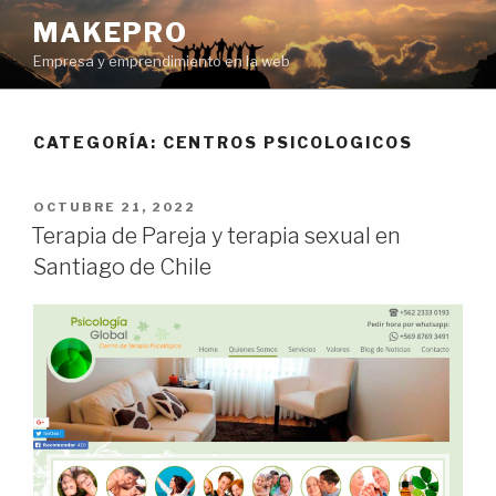
Ir
MAKEPRO
al
Empresa y emprendimiento en la web
contenido
CATEGORÍA: CENTROS PSICOLOGICOS
POSTED
OCTUBRE 21, 2022
ON
Terapia de Pareja y terapia sexual en
Santiago de Chile