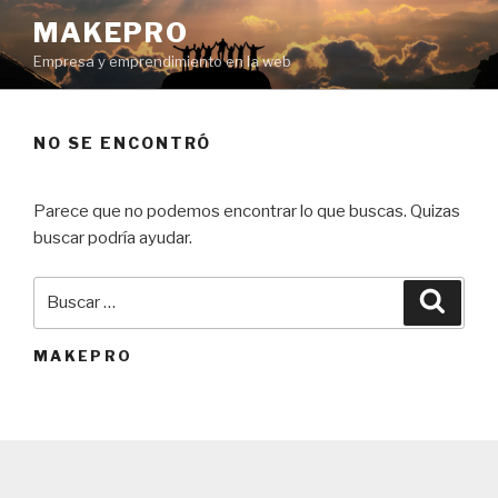
Ir
MAKEPRO
al
Empresa y emprendimiento en la web
contenido
NO SE ENCONTRÓ
Parece que no podemos encontrar lo que buscas. Quizas
buscar podría ayudar.
Buscar
Búsqu
por:
MAKEPRO