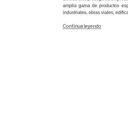
amplia gama de productos espe
industriales, obras viales, edifi
Continua leyendo
“Hormitek
comercializ
todo
tipo
de
cierres
de
pandereta
y
Graublock
para
los
sectores
de
la