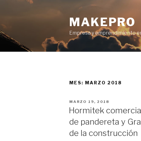
Ir
al
MAKEPRO
contenido
Empresa y emprendimiento en
MES: MARZO 2018
POSTED
MARZO 19, 2018
ON
Hormitek comerciali
de pandereta y Gra
de la construcción