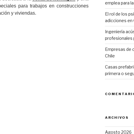
emplea para la 
ciales para trabajos en construcciones
cación y viviendas.
El rol de los p
adicciones en 
Ingeniería acú
a
profesionales p
Empresas de c
Chile
Casas prefabri
primera o seg
COMENTARI
ARCHIVOS
Agosto 2026