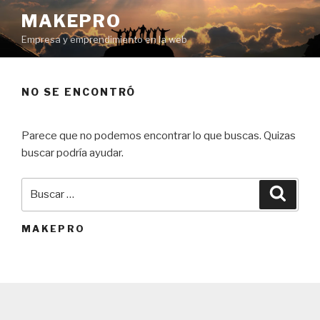
Ir
MAKEPRO
al
Empresa y emprendimiento en la web
contenido
NO SE ENCONTRÓ
Parece que no podemos encontrar lo que buscas. Quizas
buscar podría ayudar.
Buscar
Búsqu
por:
MAKEPRO