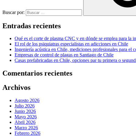
Buscar por:
Entradas recientes
Qué es el corte de plasma CNC y en dónde se emplea para la in
El rol de los psiquiatras especialistas en adicciones en Chile
Ingeniería acústica en Chile, mediciones profesionales para el c
Empresas de control de plagas en Santiago de Chile
Casas prefabricadas en Chile, opciones par tu primera o segun
Comentarios recientes
Archivos
Agosto 2026
Julio 2026
Junio 2026
Mayo 2026
Abril 2026
Marzo 2026
Febrero 2026