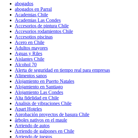
abogados
abogados en Parral
Academias Chile
Academias Las Condes
Accesorios de pintura Chile
Accesorios rodamientos Chile
Accesotios piscinas
Acero en Chile
Adultos mayores
Aguas y Riles
Aislantes Chile
Alcohol 70
Alerta de seguridad en tiempo real para empresas
Alimentos sanos
Alojamiento en Puerto Natales
Alojamiento en Santiago
Alojamiento Las Condes
Alta fidelidad en Chile
Analisis de vibraciones Chile
Apart Hoteles
Aprobación proyectos de basura Chile
árboles nativos en el maule
Arriendo de autos
Arriendo de galpones en Chile
Arriendo de juegos